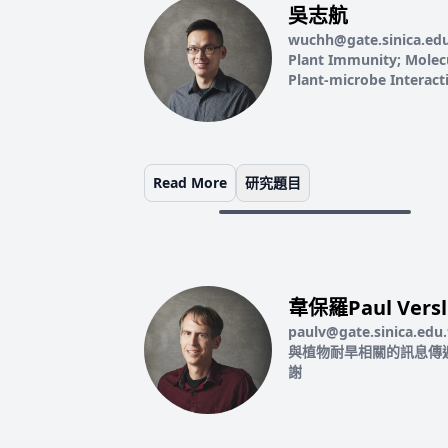
吳志航
wuchh@gate.sinica.ed
Plant Immunity; Molec
Plant-microbe Interact
Read More
研究題目
韋保羅Paul Versl
paulv@gate.sinica.edu
與植物耐旱相關的訊息傳
謝