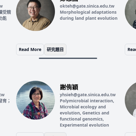
tw
okteh@gate.sinica.edu.tw
續受精
Morphological adaptations
功能
during land plant evolution
Read More
研究題目
Rea
謝侑穎
tw
yhsieh@gate.sinica.edu.tw
發育；
Polymicrobial interaction,
Microbial ecology and
evolution, Genetics and
functional genomics,
Experimental evolution