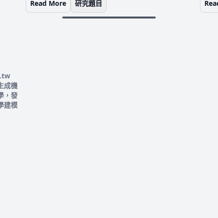
Read More
研究題目
Rea
.tw
生成機
學，發
學建模