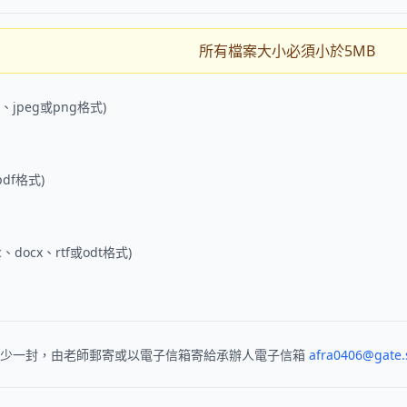
所有檔案大小必須小於5MB
g、jpeg或png格式)
pdf格式)
c、docx、rtf或odt格式)
至少一封，由老師郵寄或以電子信箱寄給承辦人電子信箱
afra0406@gate.