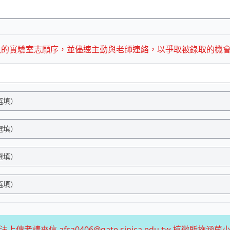
入的實驗室志願序，並儘速主動與老師連絡，以爭取被錄取的機
法上傳者請來信 afra0406@gate.sinica.edu.tw 植微所施涵茵