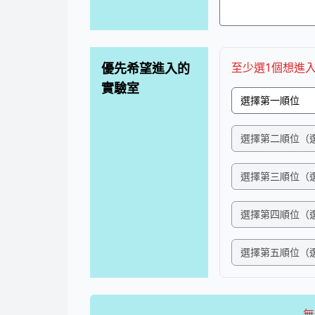
優先希望進入的
至少選1個想進
實驗室
無